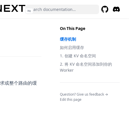
⌘
K
GitHub
(opens in a 
Discor
(opens 
On This Page
缓存机制
如何启用缓存
1. 创建 KV 命名空间
2. 将 KV 命名空间添加到你的
Worker
求或整个路由的缓
(opens in a n
Question? Give us feedback →
Edit this page