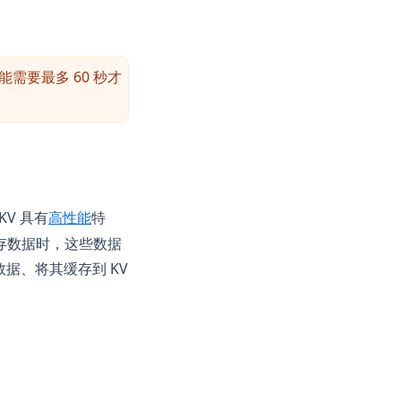
a new tab)
。
能需要最多 60 秒才
(opens in a new tab)
 KV 具有
高性能
特
入缓存数据时，这些数据
数据、将其缓存到 KV