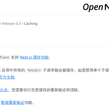
Release 0.3
Caching
(opens in a new tab)
支持
Next.js 缓存功能
。
flare
js 应用中所有的
子请求都会被缓存。如需禁用单个子请
fetch()
(opens in a new tab)
s 官方文档
。
(opens in a new tab)
久化
。您需要自行负责缓存的重新验证和清除。
(opens in a new tab)
持
数据重新验证
功能。