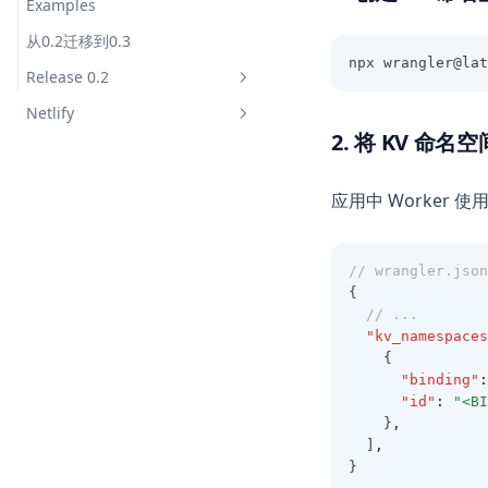
Examples
从0.2迁移到0.3
npx wrangler@lat
Release 0.2
Netlify
Overview
2. 将 KV 命名
Get Started
概览
Bindings
Netlify Forms
应用中 Worker 
Caching
Examples
// wrangler.json
{
// ...
"kv_namespaces
    {
"binding"
:
"id"
:
"<BI
    }
,
  ]
,
}