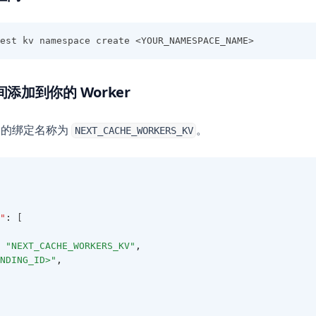
est kv namespace create <YOUR_NAMESPACE_NAME>
空间添加到你的 Worker
使用的绑定名称为
。
NEXT_CACHE_WORKERS_KV
"
:
 [
"NEXT_CACHE_WORKERS_KV"
,
NDING_ID>"
,