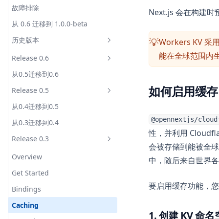
迁移
故障排除
覆盖
主要组件
本地运行
环境变量
Next.js 会在
参考实现
从 0.6 迁移到 1.0.0-beta
默认架构
内部插件系统
图片优化
包装器
概览
V2
历史版本
Workers K
自定义 Worker
💡
转换器
服务器
能在全球范围内
常见问题
__name 问题
Release 0.6
增量缓存
中间件
Edge
内部原理
workerd 特有包
从0.5迁移到0.6
标签缓存
图像优化
ISR
Overview
Node
如何启用缓存
高级
Release 0.5
重新验证队列
重新验证
减少打包体积
ISR
Get Started
从0.4迁移到0.5
图片加载器
预热器
插件
架构
Bindings
Overview
@opennextjs/cloud
从0.3迁移到0.4
外部请求代理
初始化器
流媒体
选项
Caching
Get Started
性，并利用 Cloudfla
Release 0.3
源解析器
预热
变通方案
Examples
Bindings
会被存储到能被全球任
调用预热器函数
调试
Caching
Overview
中，随后来自世界各
自动CDN失效
贡献
Examples
Get Started
要启用缓存功能，您
Bindings
Caching
1. 创建 KV 命